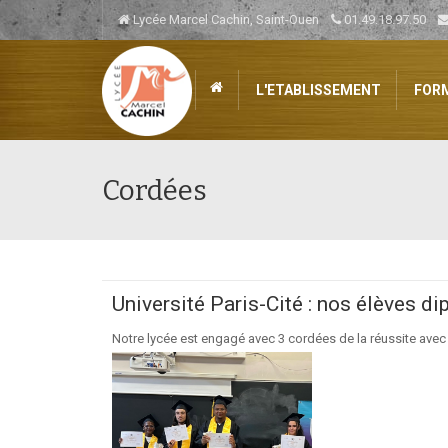
Lycée Marcel Cachin, Saint-Ouen
01.49.18.97.50
L'ETABLISSEMENT
FOR
Cordées
Université Paris-Cité : nos élèves di
Notre lycée est engagé avec 3 cordées de la réussite avec le