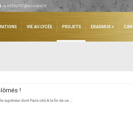
ce.0932074Z@ac-creteil.fr
MATIONS
VIE AU LYCÉE
PROJETS
ERASMUS +
CAN
plômés !
 supérieur dont Paris-cité.A la fin de ce ...