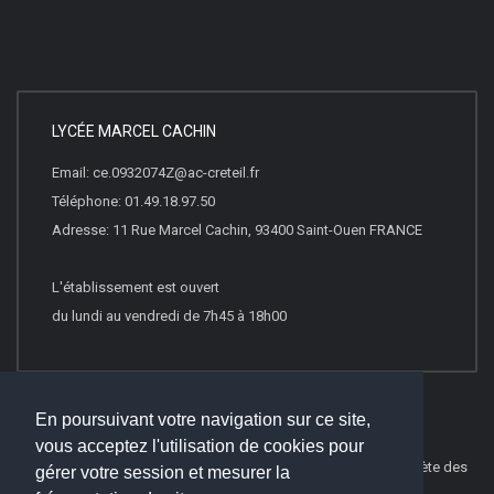
LYCÉE MARCEL CACHIN
Email: ce.0932074Z@ac-creteil.fr
Téléphone: 01.49.18.97.50
Adresse: 11 Rue Marcel Cachin, 93400 Saint-Ouen FRANCE
L'établissement est ouvert
du lundi au vendredi de 7h45 à 18h00
En poursuivant votre navigation sur ce site,
vous acceptez l'utilisation de cookies pour
© 2022
Websco Innovations
-
Mentions Légales
-
Liste Complète des
gérer votre session et mesurer la