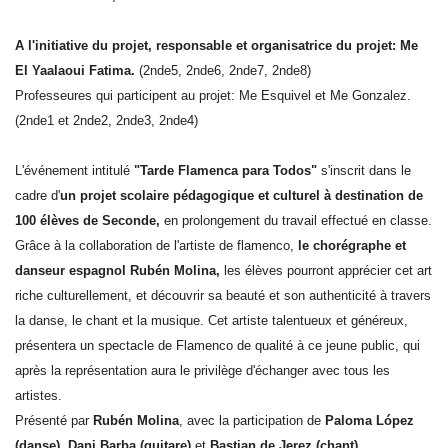
A l'initiative du projet, responsable et organisatrice du projet: Me
El Yaalaoui Fatima.
(2nde5, 2nde6, 2nde7, 2nde8)
Professeures qui participent au projet: Me Esquivel et Me Gonzalez.
(2nde1 et 2nde2, 2nde3, 2nde4)
L'événement intitulé
"Tarde Flamenca para Todos"
s'inscrit d
ans le
cadre d'
un projet scolaire pédagogique et culturel à destination de
100 élèves de Seconde,
en prolongement du travail effectué en classe.
Grâce à la collaboration de l'artiste de flamenco,
le chorégraphe et
danseur espagnol Rubén Molina,
les élèves pourront apprécier cet art
riche culturellement, et découvrir sa beauté et son authenticité à travers
la danse, le chant et la musique. Cet a
rtiste talentueux et généreux,
présentera un spectacle de Flamenco de qualité à ce jeune public, qui
après la représentation aura le privilège d'échanger avec tous les
artistes.
Présenté par
Rubén Molina
, avec la participation
de
Paloma López
(danse)
,
Dani Barba (guitare)
et
Bastian de Jerez (chant)