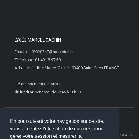
LYCÉE MARCEL CACHIN
Email: ce.0932074Z@ac-creteil.fr
Téléphone: 01.49.18.97.50
Adresse: 11 Rue Marcel Cachin, 93400 Saint-Ouen FRANCE
L'établissement est ouvert
du lundi au vendredi de 7h45 à 18h00
En poursuivant votre navigation sur ce site,
vous acceptez l'utilisation de cookies pour
© 2022
Websco Innovations
-
Mentions Légales
-
Liste Complète des
gérer votre session et mesurer la