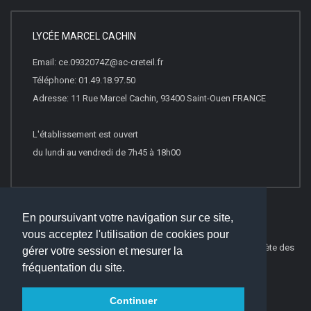
LYCÉE MARCEL CACHIN
Email: ce.0932074Z@ac-creteil.fr
Téléphone: 01.49.18.97.50
Adresse: 11 Rue Marcel Cachin, 93400 Saint-Ouen FRANCE
L'établissement est ouvert
du lundi au vendredi de 7h45 à 18h00
En poursuivant votre navigation sur ce site,
vous acceptez l'utilisation de cookies pour
© 2022
Websco Innovations
-
Mentions Légales
-
Liste Complète des
gérer votre session et mesurer la
articles
fréquentation du site.
Continuer