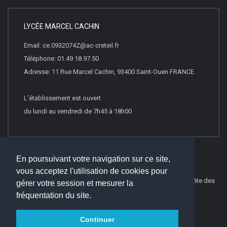
LYCÉE MARCEL CACHIN
Email: ce.0932074Z@ac-creteil.fr
Téléphone: 01.49.18.97.50
Adresse: 11 Rue Marcel Cachin, 93400 Saint-Ouen FRANCE
L'établissement est ouvert
du lundi au vendredi de 7h45 à 18h00
En poursuivant votre navigation sur ce site,
vous acceptez l'utilisation de cookies pour
© 2022
Websco Innovations
-
Mentions Légales
-
Liste Complète des
gérer votre session et mesurer la
articles
fréquentation du site.
Continuer